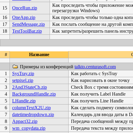
Как проследить чтобы приложение можн
15
OnceRun.zip
перезагрузки Windows)
16
OneApp.zip
Как проследить чтобы только одна ко
17
SendMessage.zip
Как послать сообщение на другой ком
18
TestToolBar.zip
Как запретить/разрешить панель инстр
#
Название
Примеры из конференций
talkto.centurasoft.com
1
SysTray.zip
Как работать с SysTray
2
setpixel.zip
Как нарисовать в окне точку
3
2And3StateCb.zip
Check Box с тремя состояния
4
BackgroundHandle.zip
Как получить Label Handle
5
LHandle.zip
Как получить Line Handle
6
columnTextX2U.zip
Как сделать подмену символов
7
datetimedropdown.zip
Календарь для ввода даты в Da
8
Appact32.zip
Передача сообщений между 
9
wm_copydata.zip
Передача текста между прил