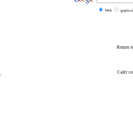
Web
gupta.n
Return 
Сайт со