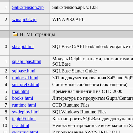
1
SalExtension.zip
SalExtension.apl, v.1.08
2
winapi32.zip
WINAPI32.APL
HTML-страницы
0
sbcapi.html
SQLBase C/API load/unload/reorganize uti
Модуль Delphi с типами, константами и
1
sqlapi_pas.html
SQLBase
2
sqlbase.html
SQLBase Starter Guide
3
undocsal.html
301 недокументированная Sal* and Sql* 
4
sm_prefx.html
Системные сообщения (сокращения)
5
trial.html
Временная лицензия на CTD 2000
6
books.html
Литература по продуктам Gupta/Centur
7
runtime.html
CTD Runtime Files
8
swdeploy.html
SQLWindows Runtime Files
9
tcpip95.html
Как настроить SQLBase для доступа по
10
usal.html
Недокументированные возможности 
11
swcstruc.html
Использование SWCSTRUC.DLL