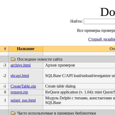
Do
Найти:
Все примеры проверен
Старый дизайн
#
Название
Оп
Последние новости сайта
-3
archive.html
Архив примеров
-2
sbcapi.html
SQLBase C/API load/unload/reorganize uti
-1
CreateTable.zip
Create table dialog
0
request.zip
ReQuest application (v. 1.04): mini Que
Модуль Delphi с типами, константами и
1
sqlapi_pas.html
SQLBase
Часто используемые в примерах библиотеки