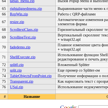
64
tablas_menu.zip
Вызов Popup Menu и выполне
65
rightalignedmenu.zip
Выравнивание части меню к п
66
RepWin.zip
Работа с QRP-файлами
Автоматическое изменения ра
67
resize.zip
элементов формы
68
ScrolltextClass.zip
Горизонтальный скроллинг тек
Вертикальный скроллинг текс
69
ScrollingText.zip
+
winapi32.apl
Плавное изменение цвета фон
70
fadedemo.zip
+
winapi32.apl
Использование функции Shell
71
ShellExecute.zip
редактирование и печать док
72
split0.zip
Вложенный Splitter
73
split.zip
Еще пример со Splitter-ом
74
TableObjectsFromPoint.zip
Получение информации о пол
75
Transparent.zip
Как нарисовать текст с проз
76
USal.zip
Использование недокументи
#
Название