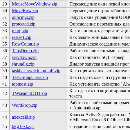
29
MouseMoveWindow.zip
Перемещение окна левой кноп
30
MoveRow.zip
Перемещение строк таблицы 
31
odbcmgr.zip
Запуск окна управления ODB
32
protected.zip
Определение переменных кла
33
reorg.zip
Как выполнить реорганизаци
34
resize1.zip
Как задать минимальный и м
35
RowCount.zip
Динамическое создание и уда
36
TabsDemo.zip
Работа со вложенными закла
37
servdown.zip
Как остановить SQL сервер
38
shrundlg.zip
Диалог запуска внешней про
39
taskbar_switch_on_off.zip
Как спрятать/показать панель 
40
TestGroupClass.zip
Как создать класс из группы 
41
topmost.zip
Как установить свойство "Alw
Как сделать позиционировани
42
TWsearchCTD.zip
текста
Работа со свойствами докуме
43
WordProp.zip
+
Automation.apl
Классы ActiveX для работы с 
44
axexcel8.zip
+
Microsoft Excel 8.0 Object Lib
45
bkgText.zip
Создание custom control основ