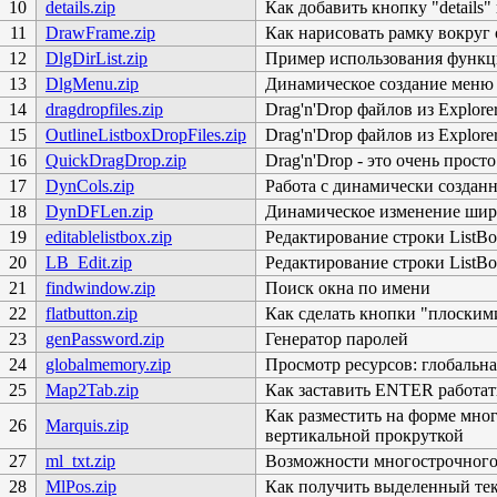
10
details.zip
Как добавить кнопку "details"
11
DrawFrame.zip
Как нарисовать рамку вокруг 
12
DlgDirList.zip
Пример использования функции
13
DlgMenu.zip
Динамическое создание меню 
14
dragdropfiles.zip
Drag'n'Drop файлов из Explore
15
OutlineListboxDropFiles.zip
Drag'n'Drop файлов из Explore
16
QuickDragDrop.zip
Drag'n'Drop - это очень просто
17
DynCols.zip
Работа с динамически созда
18
DynDFLen.zip
Динамическое изменение шир
19
editablelistbox.zip
Редактирование строки ListB
20
LB_Edit.zip
Редактирование строки ListBo
21
findwindow.zip
Поиск окна по имени
22
flatbutton.zip
Как сделать кнопки "плоским
23
genPassword.zip
Генератор паролей
24
globalmemory.zip
Просмотр ресурсов: глобальна
25
Map2Tab.zip
Как заставить ENTER работат
Как разместить на форме мно
26
Marquis.zip
вертикальной прокруткой
27
ml_txt.zip
Возможности многострочного
28
MlPos.zip
Как получить выделенный текст