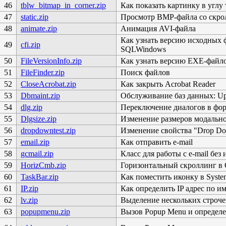
46
tblw_bitmap_in_corner.zip
Как показать картинку в углу
47
static.zip
Просмотр BMP-файла со скро
48
animate.zip
Анимация AVI-файла
Как узнать версию исходных 
49
cfi.zip
SQLWindows
50
FileVersionInfo.zip
Как узнать версию EXE-фай
51
FileFinder.zip
Поиск файлов
52
CloseAcrobat.zip
Как закрыть Acrobat Reader
53
Dbmaint.zip
Обслуживание баз данных: Upda
54
dlg.zip
Переключение диалогов в фо
55
Dlgsize.zip
Изменение размеров модально
56
dropdowntest.zip
Изменение свойства "Drop Do
57
email.zip
Как отправить e-mail
58
gcmail.zip
Класс для работы с e-mail без
59
HorizCmb.zip
Горизонтальный скроллинг в
60
TaskBar.zip
Как поместить иконку в Syste
61
IP.zip
Как определить IP адрес по и
62
lv.zip
Выделение нескольких строче
63
popupmenu.zip
Вызов Popup Menu и определе