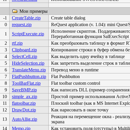
Мои примеры
-1
CreateTable.zip
Create table dialog
0
request.zip
ReQuest application (v. 1.04): mini Que
Исполнение скриптов. Поддерживаются
1
ScriptExecute.zip
Переработанная функция SalExecScript 
2
rtf.zip
Как преобразовать таблицу в формат R
3
Clipboard.zip
Копирование строки в буфер обмена бе
4
SelectCell.zip
Как выделить одну ячейку в таблице
5
HideSelection.zip
Как запретить выделение строк в табл
6
TranslateMenu.zip
Перевод меню в runtime
7
FlatPushbutton.zip
Flat Pushbutton
8
ToolBarFlat.zip
Flat toolbar custom control
9
SaveBMP.zip
Как написать DLL (пример сохранени
10
simple_ax.zip
Простой пример использования Activ
11
flatoolbar.zip
Плоский toolbar (как в MS Internet Explo
12
DrawDot.zip
Как нарисовать в окне точку
Реакция на перемещение окна - реали
13
AutoAllig.zip
экрана
14
Memo.zip
Как установить поля (отступы) в Multili