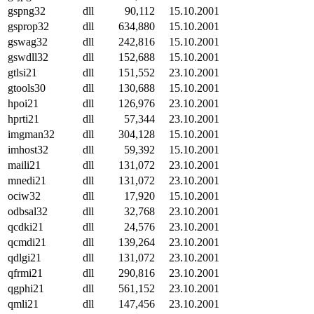
gspng32
dll
90,112
15.10.2001
gsprop32
dll
634,880
15.10.2001
gswag32
dll
242,816
15.10.2001
gswdll32
dll
152,688
15.10.2001
gtlsi21
dll
151,552
23.10.2001
gtools30
dll
130,688
15.10.2001
hpoi21
dll
126,976
23.10.2001
hprti21
dll
57,344
23.10.2001
imgman32
dll
304,128
15.10.2001
imhost32
dll
59,392
15.10.2001
maili21
dll
131,072
23.10.2001
mnedi21
dll
131,072
23.10.2001
ociw32
dll
17,920
15.10.2001
odbsal32
dll
32,768
23.10.2001
qcdki21
dll
24,576
23.10.2001
qcmdi21
dll
139,264
23.10.2001
qdlgi21
dll
131,072
23.10.2001
qfrmi21
dll
290,816
23.10.2001
qgphi21
dll
561,152
23.10.2001
qmli21
dll
147,456
23.10.2001