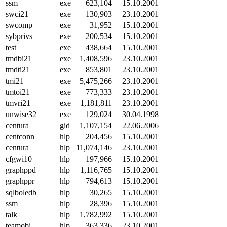
ssm
exe
623,104
15.10.2001
swci21
exe
130,903
23.10.2001
swcomp
exe
31,952
15.10.2001
sybprivs
exe
200,534
15.10.2001
test
exe
438,664
15.10.2001
tmdbi21
exe
1,408,596
23.10.2001
tmdti21
exe
853,801
23.10.2001
tmi21
exe
5,475,266
23.10.2001
tmtoi21
exe
773,333
23.10.2001
tmvri21
exe
1,181,811
23.10.2001
unwise32
exe
129,024
30.04.1998
centura
gid
1,107,154
22.06.2006
centconn
hlp
204,456
15.10.2001
centura
hlp
11,074,146
23.10.2001
cfgwi10
hlp
197,966
15.10.2001
graphppd
hlp
1,116,765
15.10.2001
graphppr
hlp
794,613
15.10.2001
sqlboledb
hlp
30,265
15.10.2001
ssm
hlp
28,396
15.10.2001
talk
hlp
1,782,992
15.10.2001
teamobj
hlp
363,336
23.10.2001