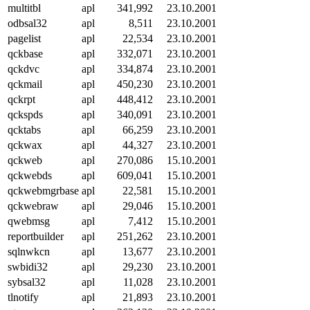
multitbl
apl
341,992
23.10.2001
odbsal32
apl
8,511
23.10.2001
pagelist
apl
22,534
23.10.2001
qckbase
apl
332,071
23.10.2001
qckdvc
apl
334,874
23.10.2001
qckmail
apl
450,230
23.10.2001
qckrpt
apl
448,412
23.10.2001
qckspds
apl
340,091
23.10.2001
qcktabs
apl
66,259
23.10.2001
qckwax
apl
44,327
23.10.2001
qckweb
apl
270,086
15.10.2001
qckwebds
apl
609,041
15.10.2001
qckwebmgrbase
apl
22,581
15.10.2001
qckwebraw
apl
29,046
15.10.2001
qwebmsg
apl
7,412
15.10.2001
reportbuilder
apl
251,262
23.10.2001
sqlnwkcn
apl
13,677
23.10.2001
swbidi32
apl
29,230
23.10.2001
sybsal32
apl
11,028
23.10.2001
tlnotify
apl
21,893
23.10.2001