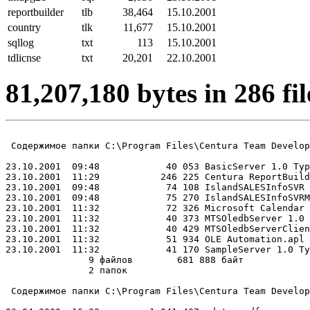
reportbuilder
tlb
38,464
15.10.2001
country
tlk
11,677
15.10.2001
sqllog
txt
113
15.10.2001
tdlicnse
txt
20,201
22.10.2001
81,207,180 bytes in 286 fil