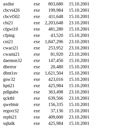
axdist
exe
803,680
15.10.2001
cbcvt426
exe
199,984
15.10.2001
cbcvt502
exe
411,648
15.10.2001
cbi21
exe
2,203,648
23.10.2001
cfgwi10
exe
481,280
15.10.2001
cfping
exe
43,520
15.10.2001
cni21
exe
1,847,296
23.10.2001
cwaci21
exe
253,952
23.10.2001
cwami21
exe
81,920
23.10.2001
daemon32
exe
147,456
15.10.2001
dberror
exe
20,480
15.10.2001
dbnt1sv
exe
1,621,504
15.10.2001
gsw32
exe
423,016
15.10.2001
hpti21
exe
425,984
15.10.2001
pdlgtabs
exe
363,498
23.10.2001
qcktbl
exe
639,566
23.10.2001
qwebtstr
exe
156,335
15.10.2001
regsvr32
exe
37,136
15.10.2001
repbi21
exe
409,600
23.10.2001
sqltalk
exe
425,984
15.10.2001