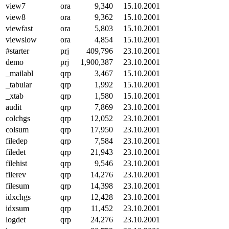
view7
ora
9,340
15.10.2001
view8
ora
9,362
15.10.2001
viewfast
ora
5,803
15.10.2001
viewslow
ora
4,854
15.10.2001
#starter
prj
409,796
23.10.2001
demo
prj
1,900,387
23.10.2001
_mailabl
qrp
3,467
15.10.2001
_tabular
qrp
1,992
15.10.2001
_xtab
qrp
1,580
15.10.2001
audit
qrp
7,869
23.10.2001
colchgs
qrp
12,052
23.10.2001
colsum
qrp
17,950
23.10.2001
filedep
qrp
7,584
23.10.2001
filedet
qrp
21,943
23.10.2001
filehist
qrp
9,546
23.10.2001
filerev
qrp
14,276
23.10.2001
filesum
qrp
14,398
23.10.2001
idxchgs
qrp
12,428
23.10.2001
idxsum
qrp
11,452
23.10.2001
logdet
qrp
24,276
23.10.2001