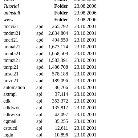
Tutorial
Folder
23.08.2006
uninstall
Folder
23.08.2006
www
Folder
23.08.2006
tmcvi21
apd
265,792
23.10.2001
tmdmi21
apd
2,834,804
23.10.2001
tmeri21
apd
404,550
23.10.2001
tmmai21
apd
1,673,174
23.10.2001
tmmbi21
apd
1,658,509
23.10.2001
tmmzi21
apd
1,583,391
23.10.2001
tmrpi21
apd
1,486,708
23.10.2001
tmsci21
apd
578,188
23.10.2001
tmvri21
apd
189,096
23.10.2001
automation
apl
36,766
23.10.2001
axtmpl
apl
37,114
23.10.2001
cdk
apl
353,372
23.10.2001
cdkfwrk
apl
135,817
23.10.2001
cdkwizrd
apl
42,097
23.10.2001
cgmail
apl
35,255
23.10.2001
cstructl
apl
12,611
23.10.2001
login
apl
10,896
23.10.2001