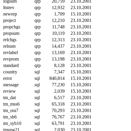
logsum
qrp
20,759
23.10.2001
ltstrev
qrp
12,932
23.10.2001
newrep
qrp
1,709
15.10.2001
project
qrp
12,210
23.10.2001
propchgs
qrp
11,748
23.10.2001
propsum
qrp
10,119
23.10.2001
relchgs
qrp
12,313
23.10.2001
relsum
qrp
14,437
23.10.2001
revlabel
qrp
13,169
23.10.2001
revprom
qrp
13,198
23.10.2001
standard
qrp
8,128
23.10.2001
country
sql
7,347
15.10.2001
error
sql
840,814
15.10.2001
message
sql
77,230
15.10.2001
review
sql
2,039
15.10.2001
tm_dat
sql
6,517
23.10.2001
tm_mss6
sql
65,318
23.10.2001
tm_ora7
sql
70,293
23.10.2001
tm_sb6
sql
76,767
23.10.2001
tm_syb10
sql
63,791
23.10.2001
tmupg21
sql
2,030
23.10.2001