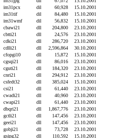
im31jpg
dil
67,072
15.10.2001
im31pcx
dil
60,928
15.10.2001
im31tif
dil
84,480
15.10.2001
im31wmf
dil
56,832
15.10.2001
cbawi21
dll
204,800
23.10.2001
cbtti21
dll
24,576
23.10.2001
cdki21
dll
286,720
23.10.2001
cdlli21
dll
2,596,864
30.10.2001
cfopgi10
dll
15,872
15.10.2001
cgsqi21
dll
86,016
23.10.2001
cguti21
dll
184,320
23.10.2001
cnri21
dll
294,912
23.10.2001
csfedt32
dll
385,024
15.10.2001
csi21
dll
61,440
23.10.2001
cwadi21
dll
40,960
23.10.2001
cwapi21
dll
61,440
23.10.2001
dbqri21
dll
1,867,776
23.10.2001
gctli21
dll
147,456
23.10.2001
geei21
dll
147,456
23.10.2001
gobji21
dll
73,728
23.10.2001
gsjpg32
dll
110,592
15.10.2001