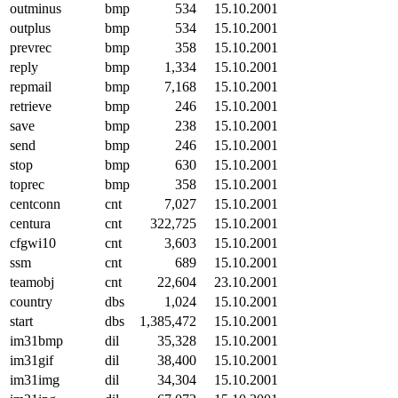
outminus
bmp
534
15.10.2001
outplus
bmp
534
15.10.2001
prevrec
bmp
358
15.10.2001
reply
bmp
1,334
15.10.2001
repmail
bmp
7,168
15.10.2001
retrieve
bmp
246
15.10.2001
save
bmp
238
15.10.2001
send
bmp
246
15.10.2001
stop
bmp
630
15.10.2001
toprec
bmp
358
15.10.2001
centconn
cnt
7,027
15.10.2001
centura
cnt
322,725
15.10.2001
cfgwi10
cnt
3,603
15.10.2001
ssm
cnt
689
15.10.2001
teamobj
cnt
22,604
23.10.2001
country
dbs
1,024
15.10.2001
start
dbs
1,385,472
15.10.2001
im31bmp
dil
35,328
15.10.2001
im31gif
dil
38,400
15.10.2001
im31img
dil
34,304
15.10.2001