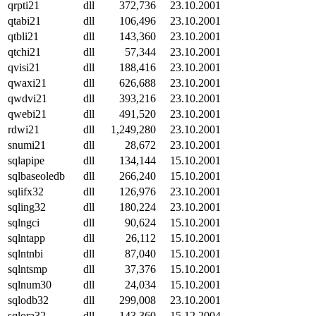
qrpti21
dll
372,736
23.10.2001
qtabi21
dll
106,496
23.10.2001
qtbli21
dll
143,360
23.10.2001
qtchi21
dll
57,344
23.10.2001
qvisi21
dll
188,416
23.10.2001
qwaxi21
dll
626,688
23.10.2001
qwdvi21
dll
393,216
23.10.2001
qwebi21
dll
491,520
23.10.2001
rdwi21
dll
1,249,280
23.10.2001
snumi21
dll
28,672
23.10.2001
sqlapipe
dll
134,144
15.10.2001
sqlbaseoledb
dll
266,240
15.10.2001
sqlifx32
dll
126,976
23.10.2001
sqling32
dll
180,224
23.10.2001
sqlngci
dll
90,624
15.10.2001
sqlntapp
dll
26,112
15.10.2001
sqlntnbi
dll
87,040
15.10.2001
sqlntsmp
dll
37,376
15.10.2001
sqlnum30
dll
24,034
15.10.2001
sqlodb32
dll
299,008
23.10.2001
sqlora32
dll
143,360
15.12.2004