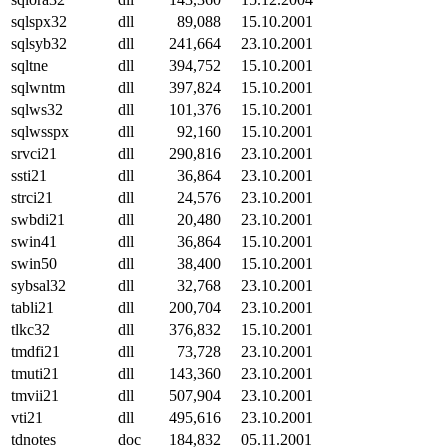
sqlspx32
dll
89,088
15.10.2001
sqlsyb32
dll
241,664
23.10.2001
sqltne
dll
394,752
15.10.2001
sqlwntm
dll
397,824
15.10.2001
sqlws32
dll
101,376
15.10.2001
sqlwsspx
dll
92,160
15.10.2001
srvci21
dll
290,816
23.10.2001
ssti21
dll
36,864
23.10.2001
strci21
dll
24,576
23.10.2001
swbdi21
dll
20,480
23.10.2001
swin41
dll
36,864
15.10.2001
swin50
dll
38,400
15.10.2001
sybsal32
dll
32,768
23.10.2001
tabli21
dll
200,704
23.10.2001
tlkc32
dll
376,832
15.10.2001
tmdfi21
dll
73,728
23.10.2001
tmuti21
dll
143,360
23.10.2001
tmvii21
dll
507,904
23.10.2001
vti21
dll
495,616
23.10.2001
tdnotes
doc
184,832
05.11.2001